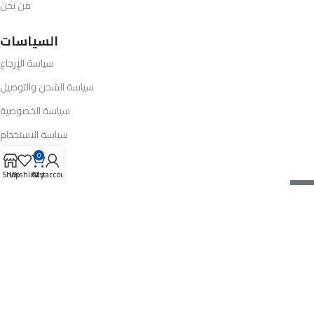
من نحن
السياسات
سياسة الإرجاع
سياسة الشحن والتوصيل
سياسة الخصوصية
سياسة الاستخدام
0
تواصل معنا
Shop
Wishlist
Cart
My account
01005124124
info@opel-market.com