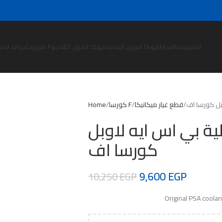
انسيجنيا
استرا
موكا الجيل الجديد
موكا الجيل القديم
كورسا F
جراند لاند
بل كورسا اف
قطع غيار ميكانيكا
كورسا F
Home
ة بي اس ايه لاوبل
كورسا اف
9,600
EGP
10,250
EGP
Original PSA coolan