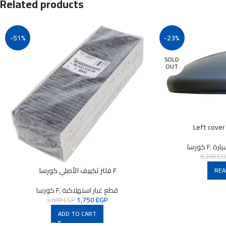
Related products
-51%
-23%
SOLD
OUT
Left cover
يارة
,
كورسا F
6,200
EG
فلتر تكييف الأصلي كورسا F
REA
قطع غيار استهلاكية
,
كورسا F
1,750
EGP
3,600
EGP
ADD TO CART