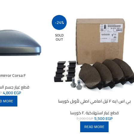
-24%
SOLD
OUT
 mirror Corsa F
قطع غيار جسم الس
4,800
EGP
P
تيل امامي اصلي لأوبل كورسا F بي اس ايه
D MORE
قطع غيار استهلاكية
,
كورسا F
5,500
EGP
7,200
EGP
READ MORE