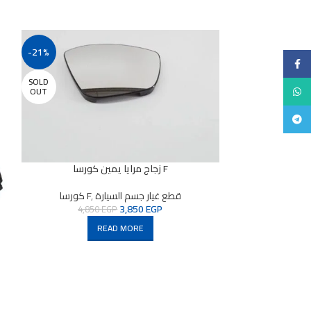
-21%
-1%
Faceb
SOLD
SOLD
Whats
OUT
OUT
Teleg
زجاج مرايا يمين كورسا F
قطع غيار جسم السيارة
,
كورسا F
3,850
EGP
4,850
EGP
READ MORE
تهلاكية
,
جراند لاند
,
اند
,
قطع غيار
هلاكية
,