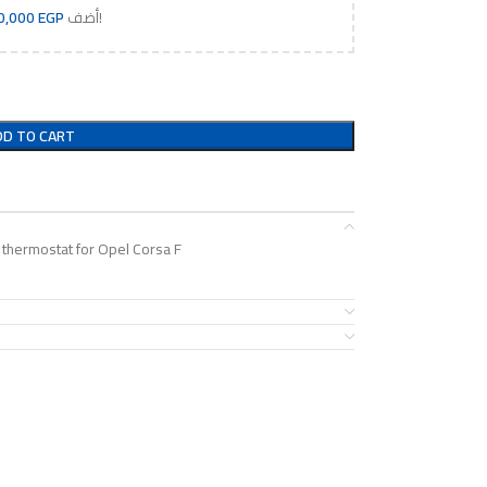
إلى سلة التسوق واحصل على شحن مجاني!
أضف
EGP
0,000
DD TO CART
 thermostat for Opel Corsa F