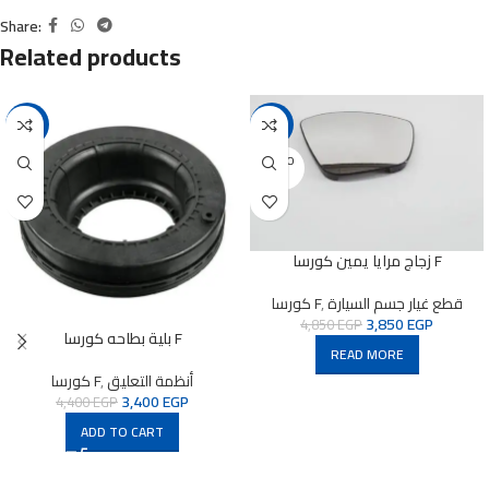
Share:
Related products
-23%
-21%
SOLD O
UT
زجاج مرايا يمين كورسا F
قطع غيار جسم السيارة
,
كورسا F
3,850
EGP
4,850
EGP
بلية بطاحه كورسا F
READ MORE
أنظمة التعليق
,
كورسا F
3,400
EGP
4,400
EGP
ADD TO CART