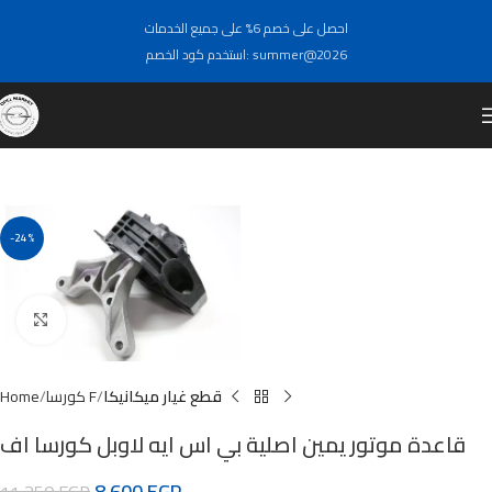
احصل على خصم 6% على جميع الخدمات
استخدم كود الخصم: summer@2026
-24%
Click to enlarge
قطع غيار ميكانيكا
كورسا F
Home
قاعدة موتور يمين اصلية بي اس ايه لاوبل كورسا اف
8,600
EGP