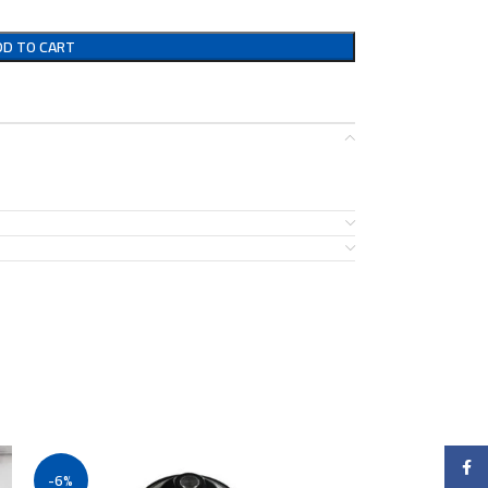
DD TO CART
Faceb
-6%
-40%