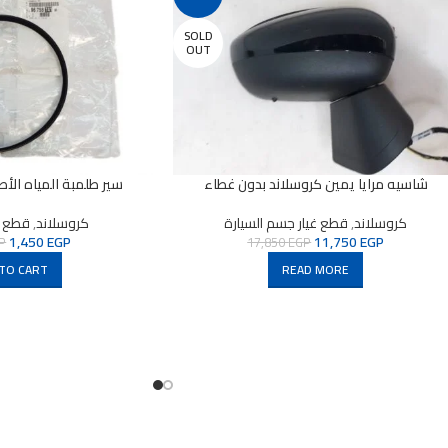
SOLD
OUT
شاسيه مرايا يمين كروسلاند بدون غطاء
سير طلمبة المياه الأص
كروسلاند
,
قطع غيار جسم السيارة
كروسلاند
,
قطع غي
1,450
EGP
11,750
EGP
P
17,850
EGP
TO CART
READ MORE