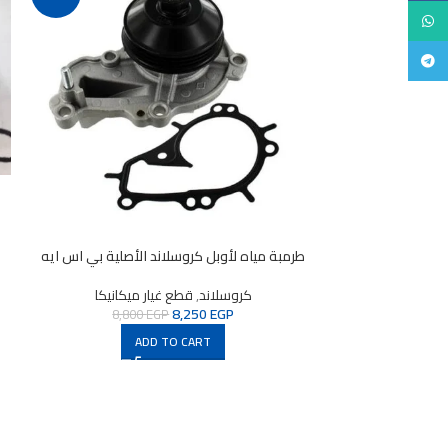
Whats
Teleg
روسلاند
ميكانيكا
4,50
طرمبة مياه لأوبل كروسلاند الأصلية بي اس ايه
A
كروسلاند
,
قطع غيار ميكانيكا
8,250
EGP
8,800
EGP
ADD TO CART