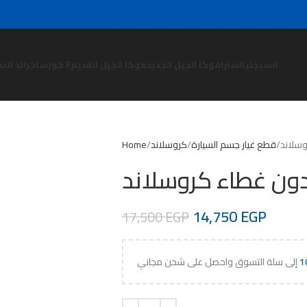
انسيجنيا
استرا
موكا الجيل الجديد
موكا الجيل القديم
كورسا F
جراند لاند
وسلاند
قطع غيار جسم السيارة
كروسلاند
Home
بدون غطاء كروسلاند
14,750
EGP
17,500
EGP
1