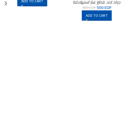
ADD TO CART
جراند لاند
,
قطع غيار استهلاكية
500
EGP
850
EGP
ADD TO CART