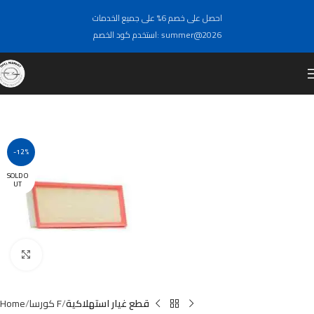
احصل على خصم 6% على جميع الخدمات
استخدم كود الخصم: summer@2026
-12%
SOLD O
UT
Click to enlarge
قطع غيار استهلاكية
كورسا F
Home