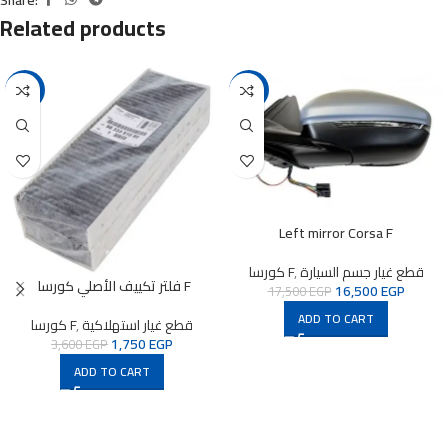
Related products
-51%
-6%
Left mirror Corsa F
قطع غيار جسم السيارة
,
كورسا F
فلتر تكييف الأصلي كورسا F
16,500
EGP
17,500
EGP
ADD TO CART
قطع غيار استهلاكية
,
كورسا F
1,750
EGP
3,600
EGP
ADD TO CART