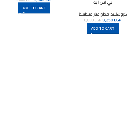
بي اس ايه
ADD TO CART
كروسلاند
,
قطع غيار ميكانيكا
8,250
EGP
8,800
EGP
ADD TO CART