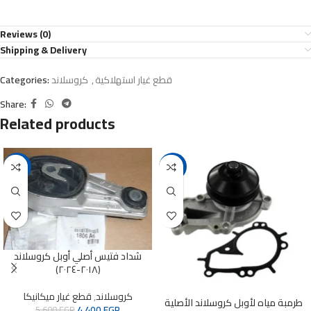
Reviews (0)
Shipping & Delivery
قطع غيار استهلاكية
,
كروسلاند
Categories:
Share:
Related products
-21%
-6%
شداد فتيس أصلي أوبل كروسلاند
(٢٠١٨-٢٠٢٤)
كروسلاند
,
قطع غيار ميكانيكا
طرمبة مياه لأوبل كروسلاند الأصلية
4,400
EGP
5,600
EGP