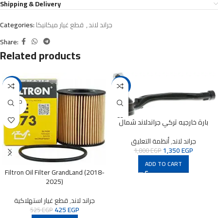
Shipping & Delivery
جراند لاند
,
قطع غيار ميكانيكا
Categories:
Share:
Related products
-19%
-25%
SOLD O
UT
بارة خارجيه تركي جراندلاند شمال
جراند لاند
,
أنظمة التعليق
1,350
EGP
1,800
EGP
ADD TO CART
Filtron Oil Filter GrandLand (2018-
2025)
جراند لاند
,
قطع غيار استهلاكية
425
EGP
525
EGP