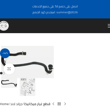
احصل على خصم 6% على جميع الخدمات
استخدم كود الخصم: summer@2026
-14%
Click to enlarge
قطع غيار ميكانيكا
جراند لاند
Home