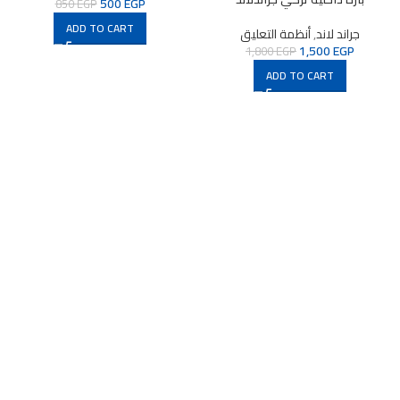
500
EGP
850
EGP
ADD TO CART
جراند لاند
,
أنظمة التعليق
1,500
EGP
1,800
EGP
ADD TO CART