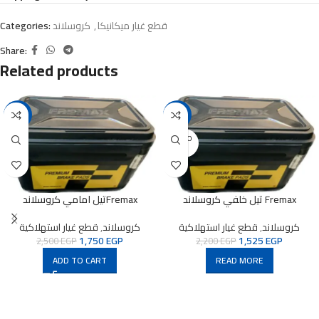
قطع غيار ميكانيكا
,
كروسلاند
Categories:
Share:
Related products
-30%
-31%
SOLD O
UT
تيل خلفي كروسلاند Fremax
تيل امامي كروسلاندFremax
كروسلاند
,
قطع غيار استهلاكية
كروسلاند
,
قطع غيار استهلاكية
1,750
EGP
1,525
EGP
2,500
EGP
2,200
EGP
ADD TO CART
READ MORE